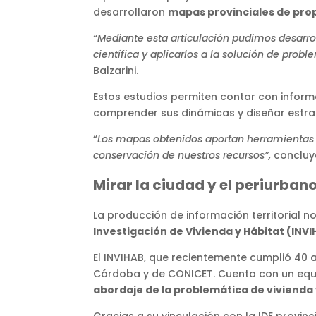
desarrollaron
mapas provinciales de pro
“Mediante esta articulación pudimos desarr
científica y aplicarlos a la solución de prob
Balzarini.
Estos estudios permiten contar con inform
comprender sus dinámicas y diseñar estrat
“
Los mapas obtenidos aportan herramientas pa
conservación de nuestros recursos”,
concluy
Mirar la ciudad y el periurban
La producción de información territorial no
Investigación de Vivienda y Hábitat (INV
El INVIHAB, que recientemente cumplió 40 
Córdoba y de CONICET. Cuenta con un equip
abordaje de la problemática de vivienda
Gracias a su vinculación con la IDE provinc