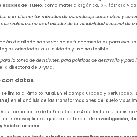
piedades del suelo
, como materia orgánica, pH, fósforo y c
ollar e implementar métodos de aprendizaje automático y conoc
lemas reales, como es el estudio de la variabilidad espacial de 
ación detallada sobre variables fundamentales para evaluar 
egias orientadas a su cuidado y uso sostenible.
ra la toma de decisiones, para políticas de desarrollo y para i
e la directora de UFyMa.
o con datos
 se limita al ámbito rural. En el campo urbano y periurbano, 
IHAB)
en el análisis de las transformaciones del suelo y sus im
años, forma parte de la Facultad de Arquitectura Urbanismo 
o interdisciplinario que realiza tareas de
investigación, do
 y hábitat urbano
.
ial, se han realizado
estudios que permiten mapear y carac