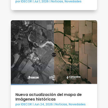
por
IDECOR
|
Jul 1, 2026
|
Noticias
,
Novedades
Nueva actualización del mapa de
Imágenes históricas
por
IDECOR
|
Jun 24, 2026
|
Noticias
,
Novedades