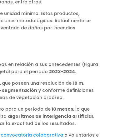
banas, entre otras.
 de unidad mínima. Estos productos,
ovaciones metodológicas. Actualmente se
 inventario de daños por incendios
as en relación a sus antecedentes (Figura
getal para el período
2023-2024.
,
que poseen una resolución de
10 m.
e segmentación
y conforme definiciones
eas de vegetación arbórea.
aso para un período de
10 meses,
lo que
liza
algoritmos de inteligencia artificial
,
r la exactitud de los resultados.
a
convocatoria colaborativa
a voluntarios e