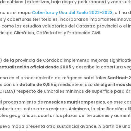
de cultivos (extensivos, bajo riego y periurbanos) y zonas ur
tima es el mapa
Cobertura y Uso del Suelo 2022-2023
, a 1 ha
as y coberturas territoriales, incorporaron importantes inn
es, como los estudios valuatorios del Catastro provincial o el
iesgo Climático, Catástrofes y Protección Civil.
de la provincia de Córdoba implementa mejoras significativ
ctualización oficial desde 2008
y describe la cobertura ve
 basa en el procesamiento de imágenes satelitales
Sentinel-2
as con un
detalle de 0,5 ha
,
mediante el uso de
algoritmos d
OFEMA) respecto de umbrales mínimos de superficie para ár
 el procesamiento de
mosaicos multitemporales
, en este c
berturas, entre otras mejoras. Asimismo, la clasificación uti
les geográficas, acortar los plazos de iteraciones y aumenta
nuevo mapa presenta otro sustancial avance. A partir de un