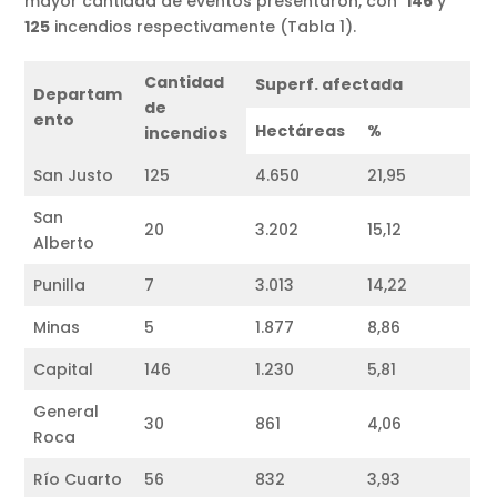
mayor cantidad de eventos presentaron, con
146
y
125
incendios respectivamente (Tabla 1).
Cantidad
Superf. afectada
Departam
de
ento
Hectáreas
%
incendios
San Justo
125
4.650
21,95
San
20
3.202
15,12
Alberto
Punilla
7
3.013
14,22
Minas
5
1.877
8,86
Capital
146
1.230
5,81
General
30
861
4,06
Roca
Río Cuarto
56
832
3,93