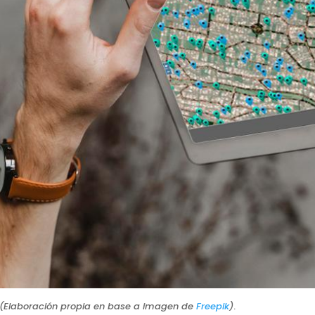
(Elaboración propia en base a imagen de
Freepik
)
.