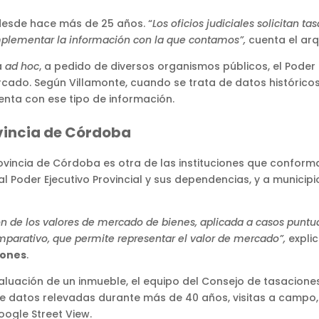
 desde hace más de 25 años. “
Los oficios judiciales solicitan t
mplementar la información con la que contamos”,
cuenta el arq
a
ad hoc
, a pedido de diversos organismos públicos, el Poder Ju
cado. Según Villamonte, cuando se trata de datos históricos 
enta con ese tipo de información.
vincia de Córdoba
ovincia de Córdoba es otra de las instituciones que conform
al Poder Ejecutivo Provincial y sus dependencias, y a municip
ón de los valores de mercado de bienes, aplicada a casos puntu
mparativo, que permite representar el valor de mercado”,
expli
iones
.
luación de un inmueble, el equipo del Consejo de tasacione
 datos relevadas durante más de 40 años, visitas a campo, 
oogle Street View.