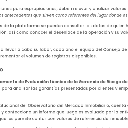
nes para expropiaciones, deben relevar y analizar valores pr
os antecedentes que sirven como referentes del lugar donde e
os de la plataforma se pueden consultar los datos de quien h
ión,
así como conocer el desenlace de la operación y su valo
ra llevar a cabo su labor, cada año el equipo del Consejo de
crementar el volumen de registros disponibles.
io
tamento de Evaluación técnica de la Gerencia de Riesgo d
 para analizar las garantías presentadas por clientes y em
titucional del Observatorio del Mercado Inmobiliario, cuenta
sar y confecciona un informe que luego es evaluado por la en
e les permite contar con valores de referencia de inmuebl