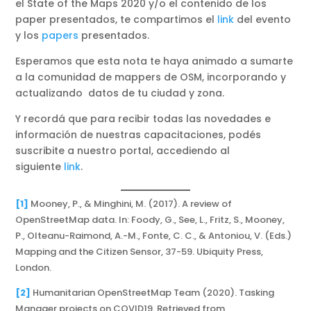
el State of the Maps 2020 y/o el contenido de los
paper presentados, te compartimos el
link
del evento
y los
papers
presentados.
Esperamos que esta nota te haya animado a sumarte
a la comunidad de mappers de OSM, incorporando y
actualizando datos de tu ciudad y zona.
Y recordá que para recibir todas las novedades e
información de nuestras capacitaciones, podés
suscribite a nuestro portal, accediendo al
siguiente
link
.
[1]
Mooney, P., & Minghini, M. (2017). A review of
OpenStreetMap data. In: Foody, G., See, L., Fritz, S., Mooney,
P., Olteanu-Raimond, A.-M., Fonte, C. C., & Antoniou, V. (Eds.)
Mapping and the Citizen Sensor, 37-59. Ubiquity Press,
London.
[2]
Humanitarian OpenStreetMap Team (2020). Tasking
Manager projects on COVID19. Retrieved from