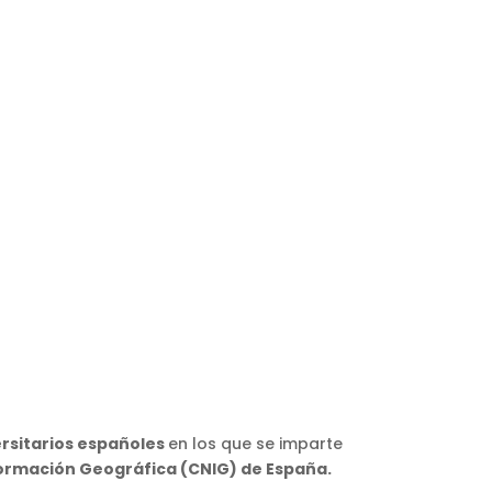
ersitarios españoles
en los que se imparte
formación Geográfica (CNIG) de España.