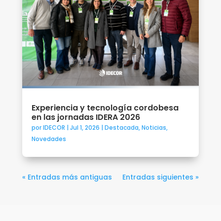
Experiencia y tecnología cordobesa
en las jornadas IDERA 2026
por
IDECOR
|
Jul 1, 2026
|
Destacada
,
Noticias
,
Novedades
« Entradas más antiguas
Entradas siguientes »