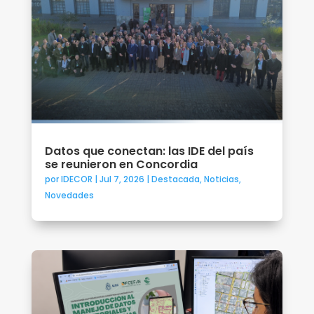
Datos que conectan: las IDE del país
se reunieron en Concordia
por
IDECOR
|
Jul 7, 2026
|
Destacada
,
Noticias
,
Novedades