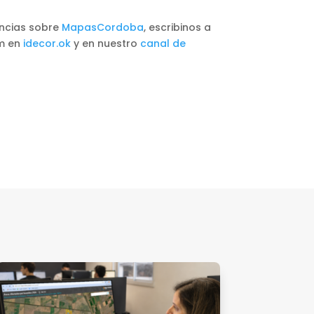
encias sobre
MapasCordoba
, escribinos a
am en
idecor.ok
y en nuestro
canal de