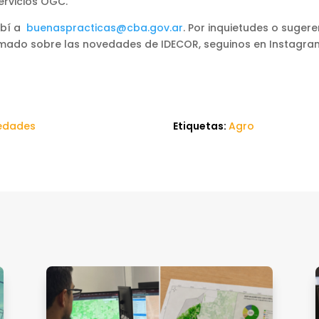
ervicios OGC.
ibí a
buenaspracticas@cba.gov.ar
. Por inquietudes o suger
rmado sobre las novedades de IDECOR, seguinos en Instagr
edades
Etiquetas:
Agro