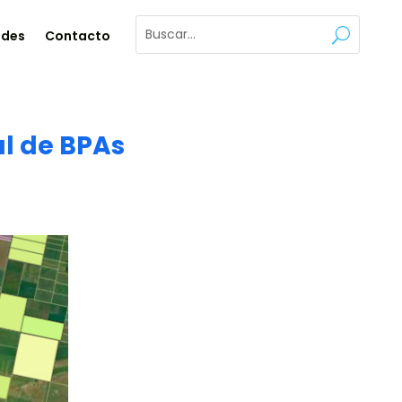
ades
Contacto
al de BPAs