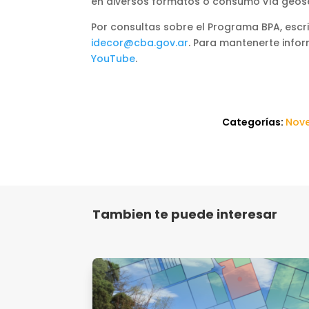
en diversos formatos o consumo vía geos
Por consultas sobre el Programa BPA, escr
idecor@cba.gov.ar
. Para mantenerte info
YouTube
.
Categorías:
Nov
Tambien te puede interesar