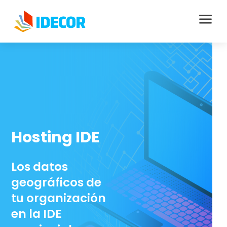
a
Hosting IDE
Los datos
geográficos de
tu organización
en la IDE