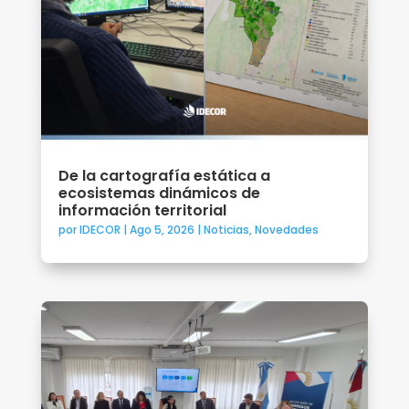
De la cartografía estática a
ecosistemas dinámicos de
información territorial
por
IDECOR
|
Ago 5, 2026
|
Noticias
,
Novedades