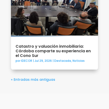
Catastro y valuación inmobiliaria:
Córdoba comparte su experiencia en
el Cono Sur
por
IDECOR
|
Jul 29, 2026
|
Destacada
,
Noticias
« Entradas más antiguas