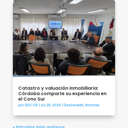
Catastro y valuación inmobiliaria:
Córdoba comparte su experiencia en
el Cono Sur
por
IDECOR
|
Jul 29, 2026
|
Destacada
,
Noticias
« Entradas más antiguas