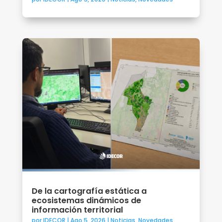
De la cartografía estática a
ecosistemas dinámicos de
información territorial
por
IDECOR
|
Ago 5, 2026
|
Noticias
,
Novedades