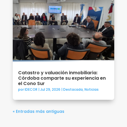
Catastro y valuación inmobiliaria:
Córdoba comparte su experiencia en
el Cono Sur
por
IDECOR
|
Jul 29, 2026
|
Destacada
,
Noticias
« Entradas más antiguas