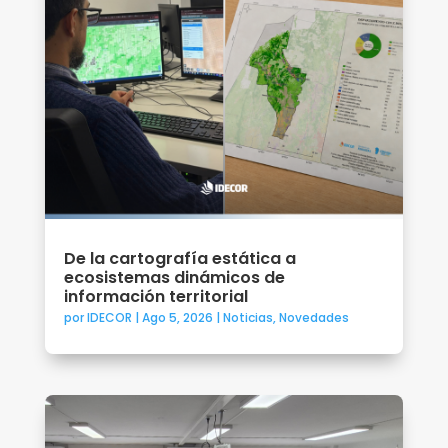
De la cartografía estática a
ecosistemas dinámicos de
información territorial
por
IDECOR
|
Ago 5, 2026
|
Noticias
,
Novedades