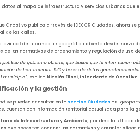
datos al mapa de infraestructura y servicios urbanos que es
e Oncativo publica a través de IDECOR Ciudades, ahora se pu
l de las calles.
provincial de información geográfica abierta desde marzo d
es de las normativas de ordenamiento y regulación de uso de
política de gobierno abierto, que busca que la información públ
poración de herramientas SIG y bases de datos georreferenciada
el municipio”,
explica
Nicolás Filoni, intendente de Oncativo
.
ficación y la gestión
dad se pueden consultar en la
sección Ciudades
del geoporta
, cuentan con información territorial actualizada para la ges
etario de Infraestructura y Ambiente,
pondera la utilidad d
ecinos que necesiten conocer las normativas y características