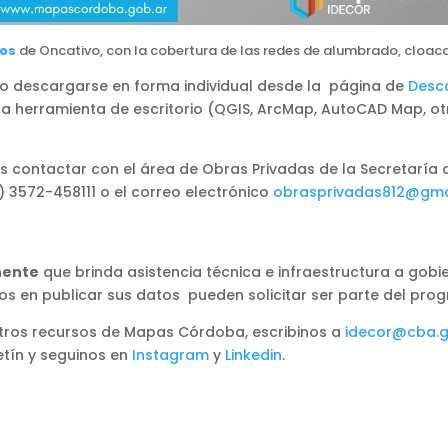
ios
de Oncativo, con la cobertura de las redes de alumbrado, cloacas
/o descargarse en forma individual desde la página de
Desc
na herramienta de escritorio (QGIS, ArcMap, AutoCAD Map, o
 contactar con el área de Obras Privadas de la Secretaría d
) 3572-458111 o el correo electrónico
obrasprivadas812@gma
nente
que brinda asistencia técnica e infraestructura a gobie
ados en publicar sus datos pueden solicitar ser parte del 
otros recursos de Mapas Córdoba, escribinos a
idecor@cba.g
etín y seguinos en
Instagram
y
Linkedin
.