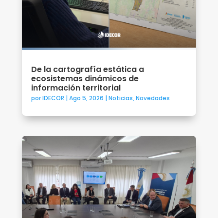
De la cartografía estática a
ecosistemas dinámicos de
información territorial
por
IDECOR
|
Ago 5, 2026
|
Noticias
,
Novedades