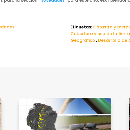
as para la sección
“Novedades”
para este año, escribiéndon
edades
Etiquetas:
Catastro y merca
Cobertura y uso de la tierr
Geográfico
,
Desarrollo de