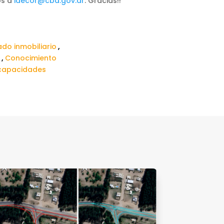
os a
idecor@cba.gov.ar
. Gracias!!
do inmobiliario
,
a
,
Conocimiento
 capacidades