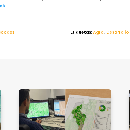
ink
.
edades
Etiquetas:
Agro
,
Desarroll