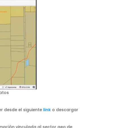
datos
r desde el siguiente
link
o descargar
mación vinculada al sector geo de