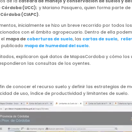
cos de la
cátedra de manejo y conservación de suelos y del
de Córdoba (UCC);
y Mariano Pasquero, quien forma parte de
e Córdoba (CIAPC)
.
mentos, inicialmente se hizo un breve recorrido por todos los
cionados con el ámbito agropecuario. Dentro de ella podem
, el
mapa de
coberturas de suelo
, las
cartas de suelo
,
reli
e publicado
mapa de humedad del suelo
.
itados, explicaron qué datos de MapasCordoba y cómo los ut
spondieron las consultas de los oyentes.
 fin de conocer el recurso suelo y definir las estrategias de 
cidad de uso, índice de productividad y limitantes de suelo.