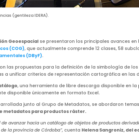
incias (gentileza IDERA).
ión Geoespacial
se presentaron los principales avances en l
icos (COG)
, que actualmente comprende 12 clases, 58 subclas
damentales (DByF)
.
on las propuestas para la definición de la simbología de lo
as a unificar criterios de representación cartográfica en las di
Catálogo
, una herramienta de libre descarga disponible en l
nte disponible únicamente en formato Excel.
esarrollada junto al Grupo de Metadatos, se abordaron tema
de metadatos para productos ráster.
d de avanzar hacia un catálogo de objetos de productos derivad
 de la provincia de Córdoba”,
cuenta
Helena Sangroniz, del 