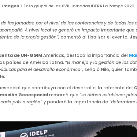
Imagen 1
. Foto grupal de las XVII Jornadas IDERA La Pampa 2023.
de las jornadas, por el nivel de las conferencias y de todas la
acompañó. A nivel local se generó un impacto importante que dio
entro de la propia gestión”,
comentó al finalizar el evento,
Jav
sidenta de UN-GGIM
Américas, destacó la importancia del
Mar
 los países de América Latina.
“El manejo y la gestión de los 
públicas para el desarrollo económico”,
señaló Nilo, quien tambi
le.
espacial que contribuya con el desarrollo,
la referente del
C
formación Geoespacial
remarcó que
“se deben
establecer prior
 cada país o región
” y ponderó la importancia de
“determinar e