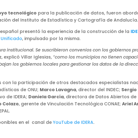
poyo tecnológico
para la publicación de datos, fueron abor
ción del Instituto de Estadística y Cartografía de Andalucía.
 español presentó la experiencia de la construcción de la
ID
 Unificado
, impulsado por la misma.
ura institucional. Se suscribieron convenios con los gobiernos pr
z, explicó Villar Iglesias,
“como los municipios no tienen capaci
jan los gobiernos locales para gestionar los datos de la direcci
s con la participación de otros destacados especialistas na
stadísticas de ONU;
Marco Lavagna
, director del INDEC;
Sergio
vo de IDERA;
Daniela García
, directora de Datos Abiertos de
o Colazo
, gerente de Vinculación Tecnológica CONAE;
Ariel A
EPAL.
ponibles en el canal de
YouTube de IDERA
.