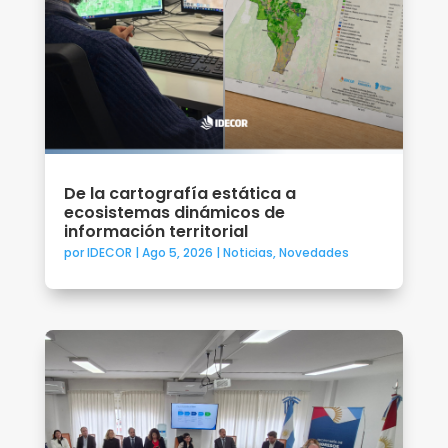
De la cartografía estática a
ecosistemas dinámicos de
información territorial
por
IDECOR
|
Ago 5, 2026
|
Noticias
,
Novedades