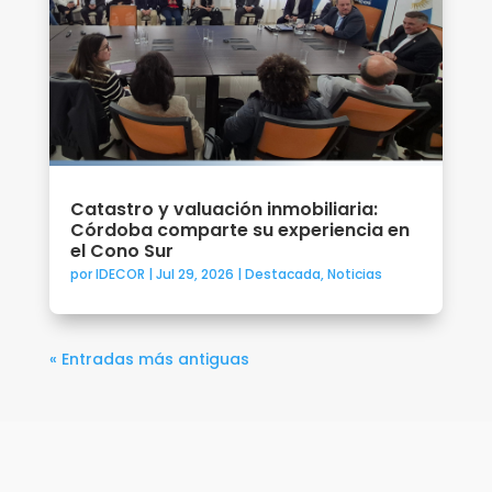
Catastro y valuación inmobiliaria:
Córdoba comparte su experiencia en
el Cono Sur
por
IDECOR
|
Jul 29, 2026
|
Destacada
,
Noticias
« Entradas más antiguas