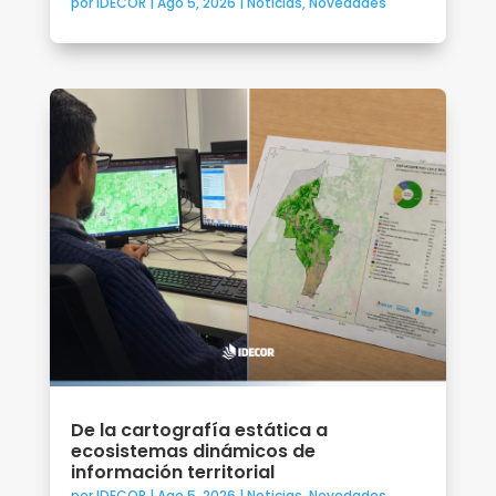
por
IDECOR
|
Ago 5, 2026
|
Noticias
,
Novedades
De la cartografía estática a
ecosistemas dinámicos de
información territorial
por
IDECOR
|
Ago 5, 2026
|
Noticias
,
Novedades