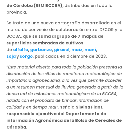
de Córdoba (REM BCCBA),
distribuidas en toda la
provincia.
Se trata de una nueva cartografía desarrollada en el
marco de convenio de colaboración entre IDECOR y la
BCCBA, que
se suma al grupo de 7
mapas de
superficies sembradas de cultivos
de
alfalfa
,
garbanzo
,
girasol
,
maíz
,
maní
,
soja
y
sorgo
, publicados en diciembre de 2023.
“Este material abierto para toda la población presenta la
distribución de los sitios de monitoreo meteorológico de
importancia agropecuaria, a la vez que permite acceder
a un resumen mensual de lluvias, generado a partir de la
densa red de estaciones meteorológicas de la BCCBA,
nacida con el propósito de brindar información de
calidad y en tiempo real”,
señala
Silvina Fiant
,
responsable ejecutiva de
l
Departamento de
información Agronómica de la Bolsa de Cereales de
Córdoba
.