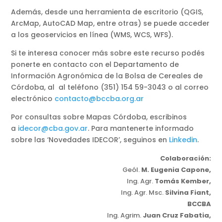
Además, desde una herramienta de escritorio (QGIS,
ArcMap, AutoCAD Map, entre otras) se puede acceder
a los geoservicios en línea (WMS, WCS, WFS).
Si te interesa conocer más sobre este recurso podés
ponerte en contacto con el Departamento de
Información Agronómica de la Bolsa de Cereales de
Córdoba, al al teléfono (351) 154 59-3043 o al correo
electrónico
contacto@bccba.org.ar
Por consultas sobre Mapas Córdoba, escribinos
a
idecor@cba.gov.ar
. Para mantenerte informado
sobre las ‘Novedades IDECOR’, seguinos en
Linkedin
.
Colaboración:
Geól.
M. Eugenia Capone,
Ing. Agr.
Tomás Kember,
Ing. Agr. Msc.
Silvina Fiant,
BCCBA
Ing. Agrim.
Juan Cruz Fabatia,