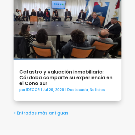
Catastro y valuación inmobiliaria:
Córdoba comparte su experiencia en
el Cono Sur
por
IDECOR
|
Jul 29, 2026
|
Destacada
,
Noticias
« Entradas más antiguas