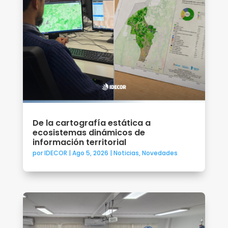
De la cartografía estática a
ecosistemas dinámicos de
información territorial
por
IDECOR
|
Ago 5, 2026
|
Noticias
,
Novedades