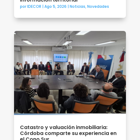
por
IDECOR
|
Ago 5, 2026
|
Noticias
,
Novedades
Catastro y valuación inmobiliaria:
Córdoba comparte su experiencia en
el Cono Sur