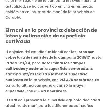
su primer reporte en la campaña 1994-95 hasta la
actualidad, se ha convertido en una enfermedad
epidémica en los lotes de maní de la provincia de
Córdoba.
El maní en la provincia: detección de
lotes y estimación de superficie
cultivada
El objetivo del estudio fue identificar los
lotes con
cobertura de maní desde la campaña 2016/17 hasta
la de 2023/24
, para
determinar los campos
cultivados y estimar la superficie sembrada
. La
edición
2022/23 registró la menor superficie
cultivada
en la provincia, con
213.475 hectáreas
. En
tanto, la
última campaña alcanzó la mayor
superficie
, con
316.671 hectáreas
.
El Gráfico 1 presenta la superficie agrícola dedicada
al cultivo de maní para las diferentes campañas