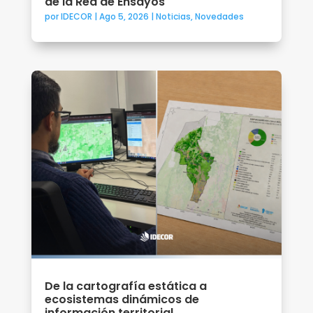
de la Red de Ensayos
por
IDECOR
|
Ago 5, 2026
|
Noticias
,
Novedades
De la cartografía estática a
ecosistemas dinámicos de
información territorial