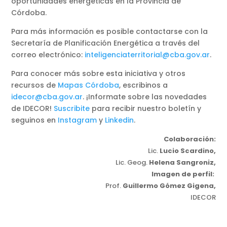
oportunidades energéticas en la Provincia de
Córdoba.
Para más información es posible contactarse con la
Secretaría de Planificación Energética a través del
correo electrónico:
inteligenciaterritorial@cba.gov.ar
.
Para conocer más sobre esta iniciativa y otros
recursos de
Mapas Córdoba
, escribinos a
idecor@cba.gov.ar
. ¡Informate sobre las novedades
de IDECOR!
Suscribite
para recibir nuestro boletín y
seguinos en
Instagram
y
Linkedin
.
Colaboración:
Lic.
Lucio Scardino,
Lic. Geog.
Helena Sangroniz,
Imagen de perfil:
Prof.
Guillermo Gómez Gigena,
IDECOR