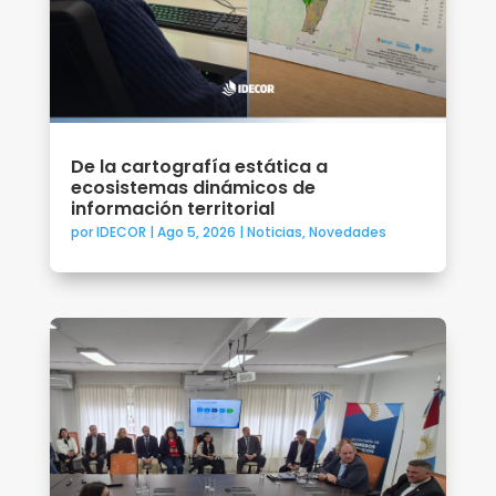
De la cartografía estática a
ecosistemas dinámicos de
información territorial
por
IDECOR
|
Ago 5, 2026
|
Noticias
,
Novedades