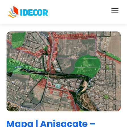
a
Mapa | Anisacate –