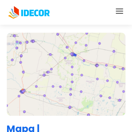
a
Mapa |