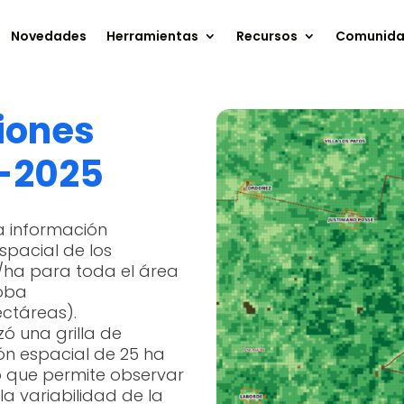
Novedades
Herramientas
Recursos
Comunid
iones
4-2025
a información
spacial de los
/ha para toda el área
doba
ctáreas).
zó una grilla de
ón espacial de 25 ha
o que permite observar
la variabilidad de la