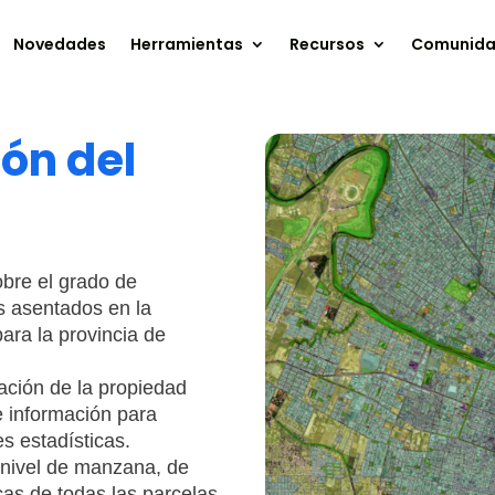
Novedades
Herramientas
Recursos
Comunid
ón del
obre el grado de
s asentados en la
ara la provincia de
mación de la propiedad
e información para
s estadísticas.
a nivel de manzana, de
as de todas las parcelas