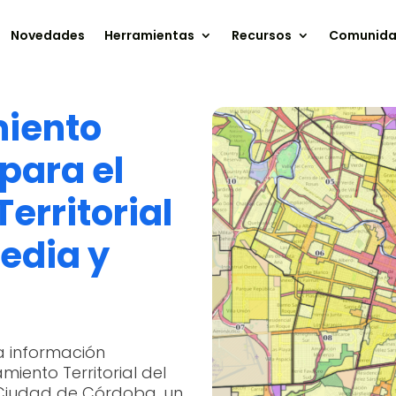
Novedades
Herramientas
Recursos
Comunid
miento
para el
erritorial
edia y
a información
iento Territorial del
a Ciudad de Córdoba, un