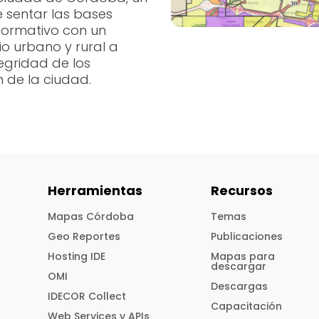
e sentar las bases
 normativo con un
io urbano y rural a
egridad de los
n de la ciudad.
Herramientas
Recursos
Mapas Córdoba
Temas
Geo Reportes
Publicaciones
Hosting IDE
Mapas para
descargar
OMI
Descargas
IDECOR Collect
Capacitación
Web Services y APIs