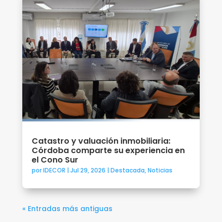
Catastro y valuación inmobiliaria:
Córdoba comparte su experiencia en
el Cono Sur
por
IDECOR
|
Jul 29, 2026
|
Destacada
,
Noticias
« Entradas más antiguas