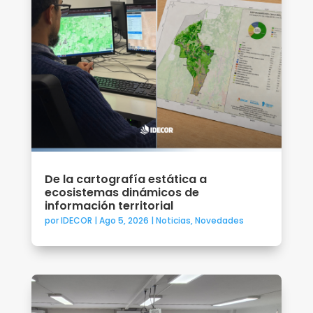
De la cartografía estática a
ecosistemas dinámicos de
información territorial
por
IDECOR
|
Ago 5, 2026
|
Noticias
,
Novedades