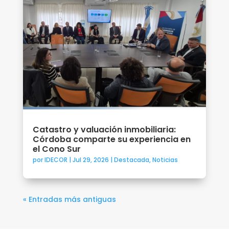
Catastro y valuación inmobiliaria:
Córdoba comparte su experiencia en
el Cono Sur
por
IDECOR
|
Jul 29, 2026
|
Destacada
,
Noticias
« Entradas más antiguas