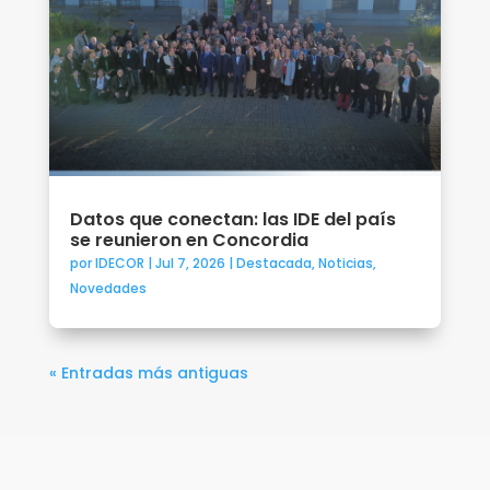
Datos que conectan: las IDE del país
se reunieron en Concordia
por
IDECOR
|
Jul 7, 2026
|
Destacada
,
Noticias
,
Novedades
« Entradas más antiguas