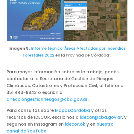
Imagen 5.
Informe técnico ‘Áreas Afectadas por Incendios
Forestales 2022
en la Provincia de Córdoba’.
Para mayor información sobre este trabajo, podés
contactar a la Secretaría de Gestión de Riesgos
Climáticos, Catástrofes y Protección Civil, al teléfono
351 443-8843 o escribir a
direcciongestionriesgos@cba.gov.ar
.
Para consultas sobre
MapasCórdoba
y otros
recursos de IDECOR, escribinos a
idecor@cba.gov.ar
, y
seguinos en Instagram en
idecor.ok
y en
nuestro
canal de YouTube
.