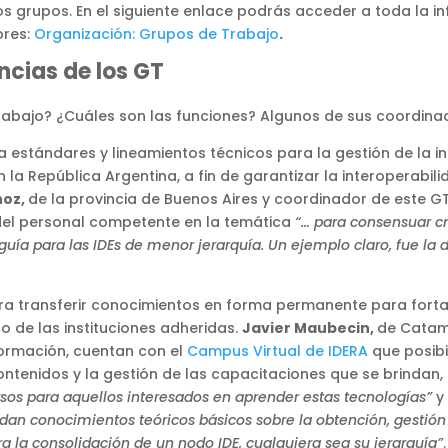
los grupos. En el siguiente enlace podrás acceder a toda la
ores:
Organización: Grupos de Trabajo
.
ncias de los GT
rabajo? ¿Cuáles son las funciones? Algunos de sus coordina
ra estándares y lineamientos técnicos para la gestión de la 
 la República Argentina, a fin de garantizar la interoperabil
noz,
de la provincia de Buenos Aires y coordinador de este GT
del personal competente en la temática
“… para consensuar cr
guía para las IDEs de menor jerarquía. Un ejemplo claro,
fue la 
a transferir conocimientos en forma permanente para forta
o de las instituciones adheridas.
Javier Maubecin,
de Catama
formación, cuentan con el
Campus Virtual de IDERA
que posibi
contenidos y la gestión de las capacitaciones que se brindan
rsos para aquellos interesados en aprender estas tecnologías”
y
ndan conocimientos teóricos básicos sobre la obtención, gestión
a la consolidación de un nodo IDE, cualquiera sea su jerarquía”