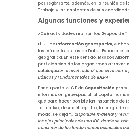
por registrarte, además, en la reunión de 
Trabajo y los contactos de sus coordinad
Algunas funciones y experie
¿Qué actividades realizan los Grupos de T
El GT de
Información geoespacial
, elabo
las Infraestructuras de Datos Espaciales en
geográfica. En este sentido,
Marcos Albor
participación de los organismos a través 
catalogación a nivel federal que sirva como 
Básicos y Fundamentales de IDERA”
.
Por su parte, el GT de
Capacitación
procur
información geoespacial, al capital human
que para hacer posible las instancias de 
formativo, desde el registro, la carga de 
modo, se deja “…
disponible material y recu
los ejes principales de una IDE, donde se bri
transfiriendo los fundamentos esenciales par