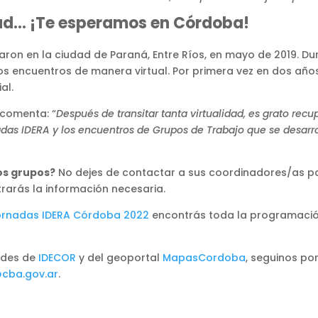
ad… ¡Te esperamos en Córdoba!
zaron en la ciudad de Paraná, Entre Ríos, en mayo de 2019. D
os encuentros de manera virtual. Por primera vez en dos años
al.
 comenta: “
Después de transitar tanta virtualidad, es grato rec
das IDERA y los encuentros de Grupos de Trabajo que se desarro
os grupos?
No dejes de contactar a sus coordinadores/as p
rarás la información necesaria.
Jornadas IDERA
C
ó
r
d
o
b
a
2
0
2
2
encontrás toda la programación
ades de
IDECOR
y del geoportal
MapasCordoba
, seguinos po
cba.gov.ar
.