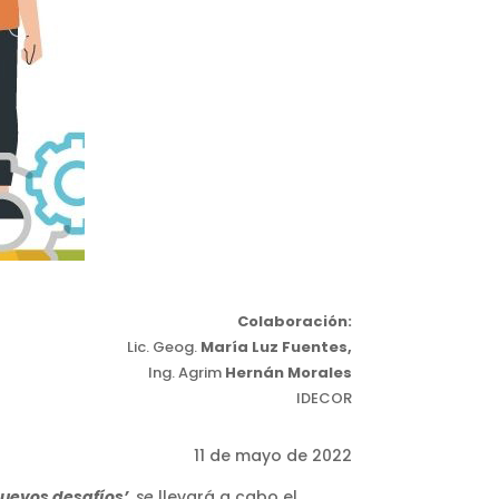
Colaboración:
Lic. Geog.
María Luz Fuentes,
Ing. Agrim
Hernán Morales
IDECOR
11 de mayo de 2022
nuevos desafíos’
, se
llevará a cabo el