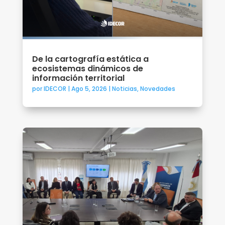
De la cartografía estática a
ecosistemas dinámicos de
información territorial
por
IDECOR
|
Ago 5, 2026
|
Noticias
,
Novedades