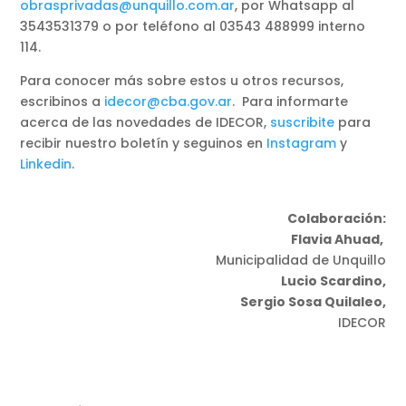
obrasprivadas@unquillo.com.ar
, por Whatsapp al
3543531379 o por teléfono al 03543 488999 interno
114.
Para conocer más sobre estos u otros recursos,
escribinos a
idecor@cba.gov.ar
. Para informarte
acerca de las novedades de IDECOR,
suscribite
para
recibir nuestro boletín y seguinos en
Instagram
y
Linkedin
.
Colaboración:
Flavia Ahuad,
Municipalidad de Unquillo
Lucio Scardino,
Sergio Sosa Quilaleo,
IDECOR