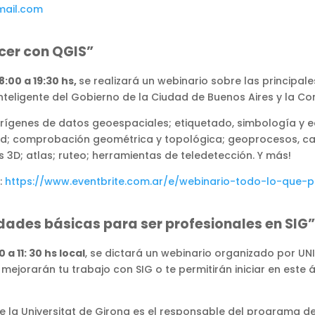
mail.com
cer con QGIS”
8:00 a 19:30 hs,
se realizará un webinario sobre las principa
teligente del Gobierno de la Ciudad de Buenos Aires y la C
ígenes de datos geoespaciales; etiquetado, simbología y ed
d; comprobación geométrica y topológica; geoprocesos, ca
3D; atlas; ruteo; herramientas de teledetección. Y más!
:
https://www.eventbrite.com.ar/e/webinario-todo-lo-que-
dades básicas para ser profesionales en SIG”
0 a 11: 30 hs local
, se dictará un webinario organizado por UNI
e mejorarán tu trabajo con SIG o te permitirán iniciar en es
 de la Universitat de Girona es el responsable del programa 