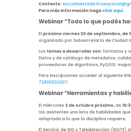
Contacto:
escuelaestadisticaespacial@g
Para más información haga
click aquí
Webinar “Todo lo que podés ha
El
próximo viernes 20 de septiembre,
de
1
organizado por Subsecretaría de Ciudad In
Los
temas a desarrollar son:
formatos y or
Datos y de catálogo de metadatos; calida
proveedores de algoritmos, PyQGIS; mapas 
Para inscripciones acceder al siguiente link
72805632607
.
Webinar “Herramientas y habili
El miércoles
2 de octubre próximo,
de
10:3
los asistentes una lista de habilidades qu
adaptada a lo que la disciplina requiere.
El Servicio de SIG y Teledetección (SIGTE)