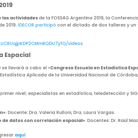
2019
e las actividades
de la FOSS4G Argentina 2019, la Conferenci
 de 2019.
IDECOR participó
con el dictado de dos talleres y un 
UCcCRUqjpKDP2CMmRQDU7yfQ/videos
a Espacial
9
se llevará a cabo el «
Congreso Escuela en Estadística Espa
 Estadística Aplicada de la Universidad Nacional de Córdoba,
imer nivel; especialistas en estadística, teledetección y S
on»
. Docente: Dra. Valeria Rulloni, Dra. Laura Vargas.
co de datos con correlación espacial»
. Docentes: Dr. Raúl Mac
ngresar
aquí