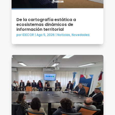
De la cartografía estática a
ecosistemas dinámicos de
información territorial
por
IDECOR
|
Ago 5, 2026
|
Noticias
,
Novedades