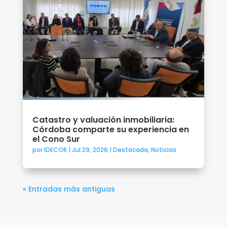
Catastro y valuación inmobiliaria:
Córdoba comparte su experiencia en
el Cono Sur
por
IDECOR
|
Jul 29, 2026
|
Destacada
,
Noticias
« Entradas más antiguas