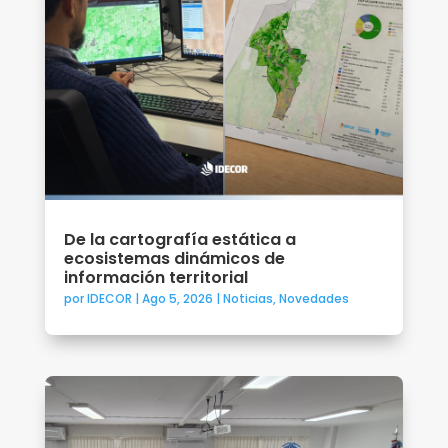
De la cartografía estática a
ecosistemas dinámicos de
información territorial
por
IDECOR
|
Ago 5, 2026
|
Noticias
,
Novedades