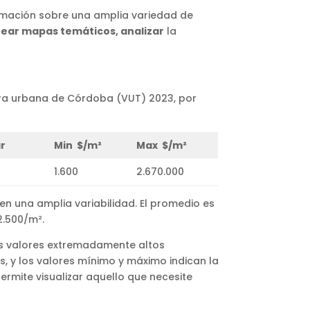
rmación sobre una amplia variedad de
crear mapas temáticos, analizar
la
ierra urbana de Córdoba (VUT) 2023, por
r
Min $/m²
Max $/m²
1.600
2.670.000
en una amplia variabilidad. El promedio es
2.500/m².
os valores extremadamente altos
os, y los valores mínimo y máximo indican la
rmite visualizar aquello que necesite