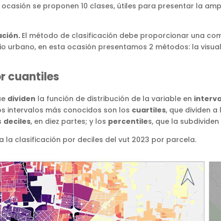
 ocasión se proponen 10 clases, útiles para presentar la amp
ación.
El método de clasificación debe proporcionar una com
cio urbano, en esta ocasión presentamos 2 métodos: la visuali
r cuantiles
ue
dividen
la función de distribución de la variable en
interv
os intervalos más conocidos son los
cuartiles
, que dividen a
s
deciles
, en diez partes; y los
percentile
s, que la subdividen
a la clasificación por deciles del vut 2023 por parcela.