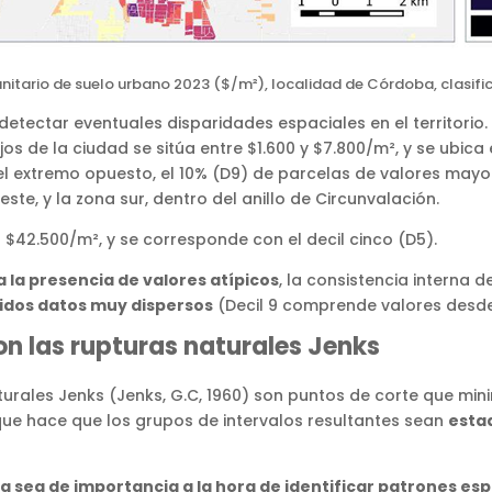
unitario de suelo urbano 2023 ($/m²), localidad de Córdoba, clasific
 detectar eventuales disparidades espaciales en el territorio.
s de la ciudad se sitúa entre $1.600 y $7.800/m², y se ubica 
l extremo opuesto, el 10% (D9) de parcelas de valores mayor
este, y la zona sur, dentro del anillo de Circunvalación.
s $42.500/m², y se corresponde con el decil cinco (D5).
a la presencia de valores atípicos
, la consistencia interna 
idos datos muy dispersos
(Decil 9 comprende valores desde
on las rupturas naturales Jenks
naturales Jenks (Jenks, G.C, 1960) son puntos de corte que mi
 que hace que los grupos de intervalos resultantes sean
esta
ica sea de importancia a la hora de identificar patrones es