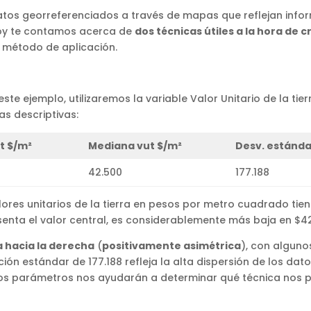
tos georreferenciados a través de mapas que reflejan info
Hoy te contamos acerca de
dos técnicas útiles a la hora de 
u método de aplicación.
este ejemplo, utilizaremos la variable Valor Unitario de la t
cas descriptivas:
t $/m²
Mediana vut $/m²
Desv. estánda
42.500
177.188
lores unitarios de la tierra en pesos por metro cuadrado tien
senta el valor central, es considerablemente más baja en $4
 hacia la derecha
(
positivamente asimétrica
), con algun
ión estándar de 177.188 refleja la alta dispersión de los dat
tos parámetros nos ayudarán a determinar qué técnica nos pe