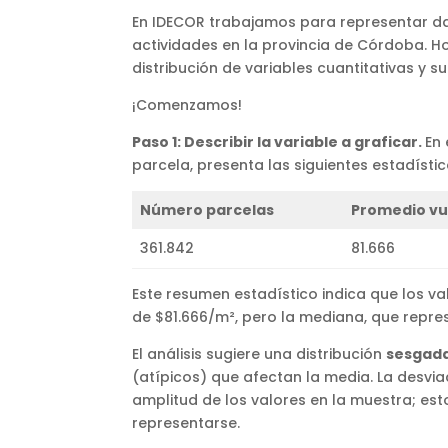
En IDECOR trabajamos para representar da
actividades en la provincia de Córdoba. 
distribución de variables cuantitativas y s
¡Comenzamos!
Paso 1: Describir la variable a graficar.
En 
parcela, presenta las siguientes estadísti
Número parcelas
Promedio vu
361.842
81.666
Este resumen estadístico indica que los va
de $81.666/m², pero la mediana, que repre
El análisis sugiere una distribución
sesgada
(atípicos) que afectan la media. La desviac
amplitud de los valores en la muestra; es
representarse.