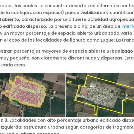
ades, las cuales se encuentran insertas en diferentes conte
e la configuración espacial) puede visibilizarse y cuantificar
 abierto,
caracterizado por una fuerte actividad agropecuari
 edificado disperso.
La presencia o no, de un área de
inter
y un mayor porcentaje de espacio abierto urbanizado varía 
 el caso de las localidades de llanura como Luque; La Franci
uestran porcentajes mayores de
espacio abierto urbanizado
uy pequeño, son claramente discontinuas y dispersas. Estas
n cada caso.
n 3.
Localidades con alto porcentaje urbano edificado dispe
 Izquierda: estructura urbana según categorías de fragment
ha: radio urbano aprobado.