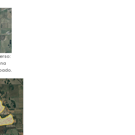
erso:
ana
bado.