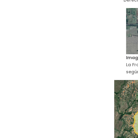
Imag
La Fr
segú