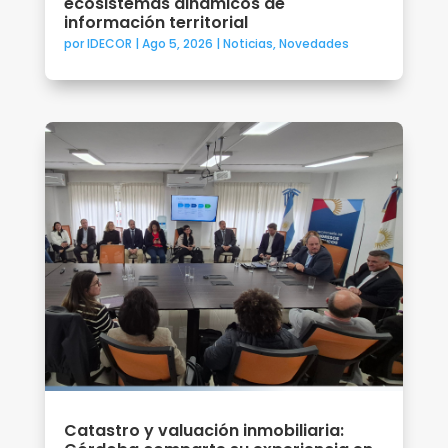
ecosistemas dinámicos de
información territorial
por
IDECOR
|
Ago 5, 2026
|
Noticias
,
Novedades
Catastro y valuación inmobiliaria: