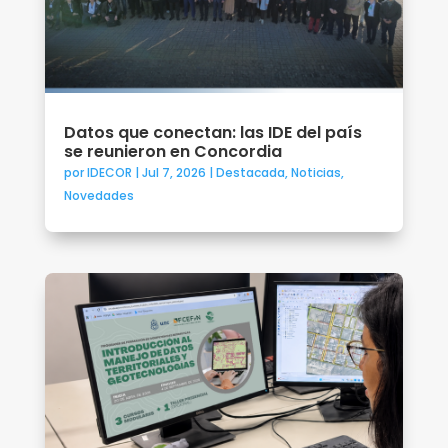
Datos que conectan: las IDE del país
se reunieron en Concordia
por
IDECOR
|
Jul 7, 2026
|
Destacada
,
Noticias
,
Novedades