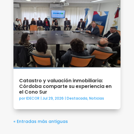
Catastro y valuación inmobiliaria:
Córdoba comparte su experiencia en
el Cono Sur
por
IDECOR
|
Jul 29, 2026
|
Destacada
,
Noticias
« Entradas más antiguas