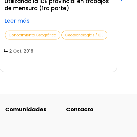
Utilizando la IDE provincial en trabajos
¿
de mensura (1ra parte)
p
Leer más
L
Conocimiento Geográfico
Geotecnologías / IDE
2 Oct, 2018
Comunidades
Contacto