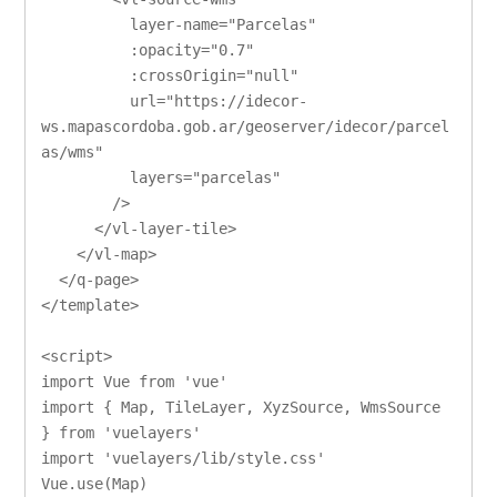
          layer-name="Parcelas"

          :opacity="0.7"

          :crossOrigin="null"

          url="https://idecor-
ws.mapascordoba.gob.ar/geoserver/idecor/parcel
as/wms"

          layers="parcelas"

        />

      </vl-layer-tile>

    </vl-map>

  </q-page>

</template>

<script>

import Vue from 'vue'

import { Map, TileLayer, XyzSource, WmsSource 
} from 'vuelayers'

import 'vuelayers/lib/style.css'

Vue.use(Map)
