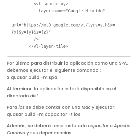
         <vl-source-xyz

           layer-name="Google Hibrido"

url="https://mt0.google.com/vt/lyrs=s,h&x=
{x}&y={y}&z={z}"

         />

       </vl-layer-tile>  
Por último para distribuir la aplicación como una SPA,
debemos ejecutar el siguiente comando :
$ quasar build -m spa
Al terminar, la aplicación estará disponible en el
directorio
dist
.
Para
ios
se debe contar con una
Mac
y ejecutar:
quasar build -m capacitor -t ios
Además, se deberá tener instalado
capacitor
o
Apache
Cordova
y sus dependencias.