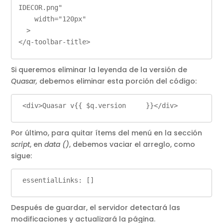
IDECOR.png"         

    width="120px"       

  >      

</q-toolbar-title> 
Si queremos eliminar la leyenda de la versión de
Quasar,
debemos eliminar esta porción del código:
 <div>Quasar v{{ $q.version     }}</div>   
Por último, para quitar ítems del menú en la sección
script
, en
data ()
, debemos vaciar el arreglo, como
sigue:
 essentialLinks: [] 
Después de guardar, el servidor detectará las
modificaciones y actualizará la página.