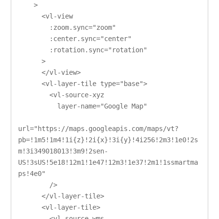
    >

      <vl-view

        :zoom.sync="zoom"

        :center.sync="center"

        :rotation.sync="rotation"

      >

      </vl-view>

      <vl-layer-tile type="base">

        <vl-source-xyz

          layer-name="Google Map"

url="https://maps.googleapis.com/maps/vt?
pb=!1m5!1m4!1i{z}!2i{x}!3i{y}!4i256!2m3!1e0!2s
m!3i349018013!3m9!2sen-
US!3sUS!5e18!12m1!1e47!12m3!1e37!2m1!1ssmartma
ps!4e0"

        />

      </vl-layer-tile>

      <vl-layer-tile>

        <vl-source-wms
