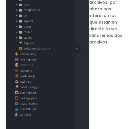
archivos; por
ahora nos
interesan los
que están en
directorio
src
.
Editaremos dos
archivos: