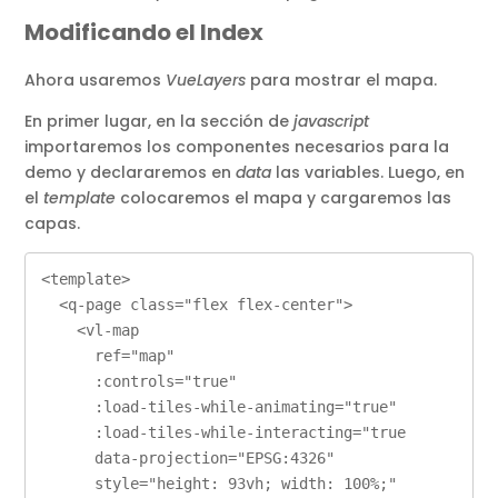
Modificando el Index
Ahora usaremos
VueLayers
para mostrar el mapa.
En primer lugar, en la sección de
javascript
importaremos los componentes necesarios para la
demo y declararemos en
data
las variables. Luego, en
el
template
colocaremos el mapa y cargaremos las
capas.
<template>

  <q-page class="flex flex-center">

    <vl-map

      ref="map"

      :controls="true"

      :load-tiles-while-animating="true"

      :load-tiles-while-interacting="true

      data-projection="EPSG:4326"

      style="height: 93vh; width: 100%;"
