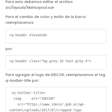
Para esto debemos editar el archivo
src/layouts/MainLayout.vue
Para el cambio de color y estilo de la barra
reemplazamos:
<q-header elevated>
por:
<q-header class="bg-grey-10 text-grey-4">
Para agregar el logo de IDECOR, reemplazamos el tag
q-toolbar-title
por:
 <q-toolbar-title>       

  <img     alt="IDECOR"             

    src="https://www.idecor.gob.ar/wp-
content/uploads/2017/07/cropped-logo-