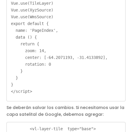
Vue.use(TileLayer)

Vue.use(XyzSource)

Vue.use(WmsSource)

export default {

  name: 'PageIndex',

  data () {

    return {

      zoom: 14,

      center: [-64.2071193, -31.4133892],

      rotation: 0

    }

  }

}

</script>
Se deberán salvar los cambios. Si necesitamos usar la
capa satelital de Google, debemos agregar:
        <vl-layer-tile  type="base">
