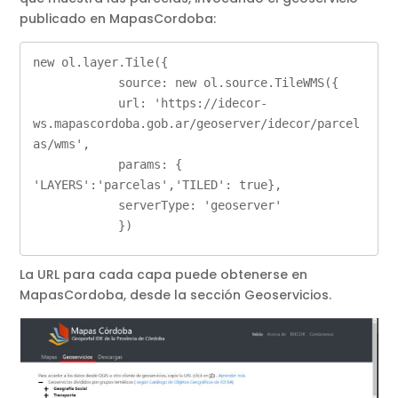
publicado en MapasCordoba:
new ol.layer.Tile({

            source: new ol.source.TileWMS({

            url: 'https://idecor-
ws.mapascordoba.gob.ar/geoserver/idecor/parcel
as/wms',

            params: { 
'LAYERS':'parcelas','TILED': true},

            serverType: 'geoserver'

La URL para cada capa puede obtenerse en
MapasCordoba, desde la sección Geoservicios.