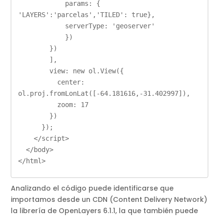
            params: { 
'LAYERS':'parcelas','TILED': true},

            serverType: 'geoserver'

            })

        })

        ],

        view: new ol.View({

          center: 
ol.proj.fromLonLat([-64.181616,-31.402997]),

          zoom: 17

        })

      });

    </script>

  </body>

</html>
Analizando el código puede identificarse que
importamos desde un CDN (Content Delivery Network)
la librería de OpenLayers 6.1.1, la que también puede