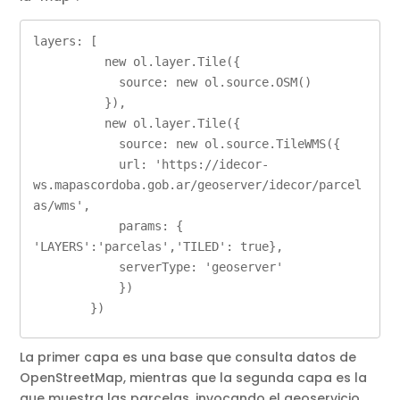
layers: [

          new ol.layer.Tile({

            source: new ol.source.OSM()

          }),

          new ol.layer.Tile({

            source: new ol.source.TileWMS({

            url: 'https://idecor-
ws.mapascordoba.gob.ar/geoserver/idecor/parcel
as/wms',

            params: { 
'LAYERS':'parcelas','TILED': true},

            serverType: 'geoserver'

            })

        })
La primer capa es una base que consulta datos de
OpenStreetMap, mientras que la segunda capa es la
que muestra las parcelas, invocando el geoservicio