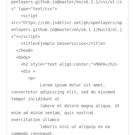
penlayers.github.io@master/en/v6.1.1/css/ol.cs
s" type="text/css">

    <script 
src="https://cdn.jsdelivr.net/gh/openlayers/op
enlayers.github.io@master/en/v6.1.1/build/ol.j
s"></script>

    <title>Ejemplo Geoservicios</title>

  </head>

  <body>

    <h2 style="text-align:center;">MAPA</h2>

    <div >

       <p>

            Lorem ipsum dolor sit amet, 
consectetur adipiscing elit, sed do eiusmod 
tempor incididunt ut 

            labore et dolore magna aliqua. Ut 
enim ad minim veniam, quis nostrud 
exercitation ullamco 

            laboris nisi ut aliquip ex ea 
commodo consequat. 
