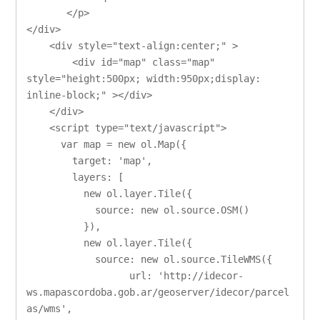
       </p>

</div>

    <div style="text-align:center;" >

        <div id="map" class="map" 
style="height:500px; width:950px;display: 
inline-block;" ></div>

    </div>

    <script type="text/javascript">

      var map = new ol.Map({

        target: 'map',

        layers: [

          new ol.layer.Tile({

            source: new ol.source.OSM()

          }),

          new ol.layer.Tile({

            source: new ol.source.TileWMS({

                  url: 'http://idecor-
ws.mapascordoba.gob.ar/geoserver/idecor/parcel
as/wms',
