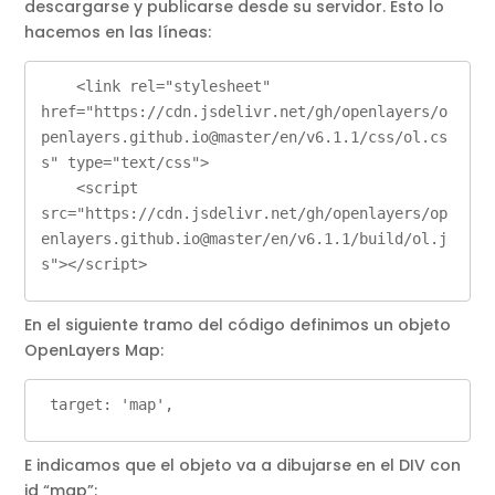
descargarse y publicarse desde su servidor. Esto lo
hacemos en las líneas:
    <link rel="stylesheet" 
href="https://cdn.jsdelivr.net/gh/openlayers/o
penlayers.github.io@master/en/v6.1.1/css/ol.cs
s" type="text/css">

    <script 
src="https://cdn.jsdelivr.net/gh/openlayers/op
enlayers.github.io@master/en/v6.1.1/build/ol.j
En el siguiente tramo del código definimos un objeto
OpenLayers Map:
 target: 'map',
E indicamos que el objeto va a dibujarse en el DIV con
id “map”: