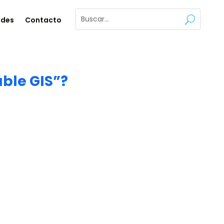
ades
Contacto
able GIS”?