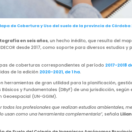
apa de Cobertura y Uso del suelo de la provincia de Córdoba
tografía en seis años
, un hecho inédito, que resulta del m
 IDECOR desde 2017, como soporte para diversos estudios y 
pas de coberturas correspondientes al período
2017-2018 d
idas de la edición
2020-2021, de 1 ha
.
 herramientas de gran utilidad para la planificación, gestión
 Básicos y Fundamentales (DByF) de una jurisdicción, según 
ón Geoespacial (UN-GGIM).
 todos los profesionales que realizan estudios ambientales, me
os lo usan como una herramienta complementaria”,
señala
Lilia
ón de Suelo del Colegio de Ingenieros Agrónomos Provinci