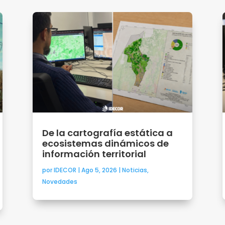
De la cartografía estática a
ecosistemas dinámicos de
información territorial
por
IDECOR
|
Ago 5, 2026
|
Noticias
,
Novedades