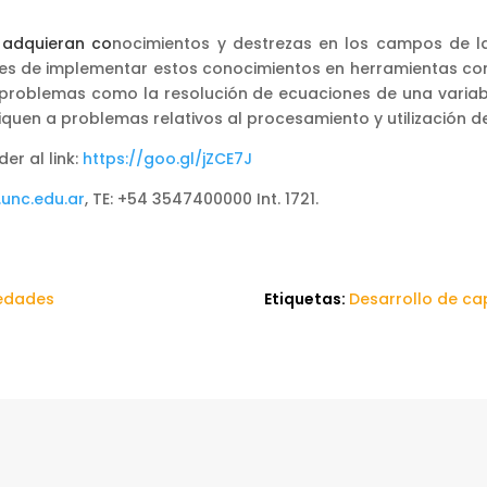
 adquieran co
nocimientos y destrezas en los campos de l
ces de implementar estos conocimientos en herramientas 
 problemas como la resolución de ecuaciones de una variable
iquen a problemas relativos al procesamiento y utilización d
er al link:
https://goo.gl/jZCE7J
unc.edu.ar
, TE: +54 3547400000 Int. 1721.
edades
Etiquetas:
Desarrollo de c