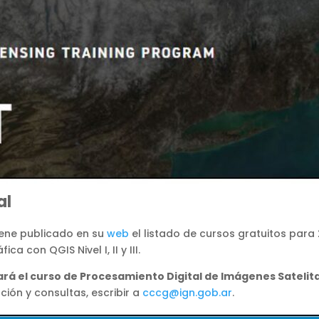
al
tiene publicado en su
web
el listado de cursos gratuitos para 
 con QGIS Nivel I, II y III.
tará el curso de Procesamiento Digital de Imágenes Satelital
ción y consultas, escribir a
cccg@ign.gob.ar
.